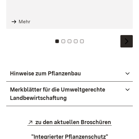
Mehr
Zu Kachel: 0
Zu Kachel: 1
Zu Kachel: 2
Zu Kachel: 3
Zu Kachel: 4
Hinweise zum Pflanzenbau
Merkblätter für die Umweltgerechte
Landbewirtschaftung
Extern:
(Öffnet in
zu den aktuellen Broschüren
"Integrierter Pflanzenschutz"