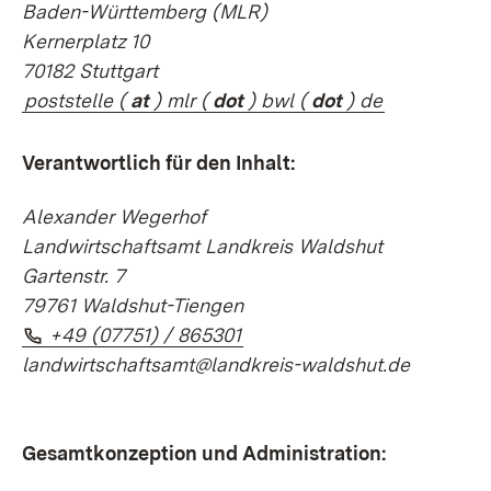
Baden-Württemberg (MLR)
Kernerplatz 10
70182 Stuttgart
poststelle (
at
) mlr (
dot
) bwl (
dot
) de
Verantwortlich für den Inhalt:
Alexander Wegerhof
Landwirtschaftsamt Landkreis Waldshut
Gartenstr. 7
79761 Waldshut-Tiengen
Telefon:
(Öffnet in neuem Fenster)
+49 (07751) / 865301
landwirtschaftsamt@landkreis-waldshut.de
Gesamtkonzeption und Administration: