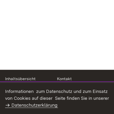
Inhaltsübersicht
Kontakt
Datenschutz
Erklärung zur
Informationen zum Datenschutz und zum Einsatz
Barrierefreiheit
von Cookies auf dieser Seite finden Sie in unserer
Benutzungshinweise
Impressum
Datenschutzerklärung