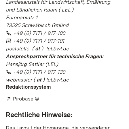
Landesanstalt für Landwirtschaft, Ernährung
und Ländlichen Raum (
LEL
)
Europaplatz 1
73525 Schwäbisch Gmünd
Telefon:
(Öffnet in neuem Fenster)
+49 (0) 7171 / 917-100
Fax:
(Öffnet in neuem Fenster)
+49 (0) 7171 / 917-101
poststelle
(
at
) lel.bwl.de
Ansprechpartner für technische Fragen:
Hansjörg Sattler (LEL)
Telefon:
(Öffnet in neuem Fenster)
+49 (0) 7171 / 917-130
webmaster
(
at
) lel.bwl.de
Redaktionssystem
Extern:
(Öffnet in neuem Fenster)
Pirobase ©
Rechtliche Hinweise:
Das Layout der Homepage, die verwendeten