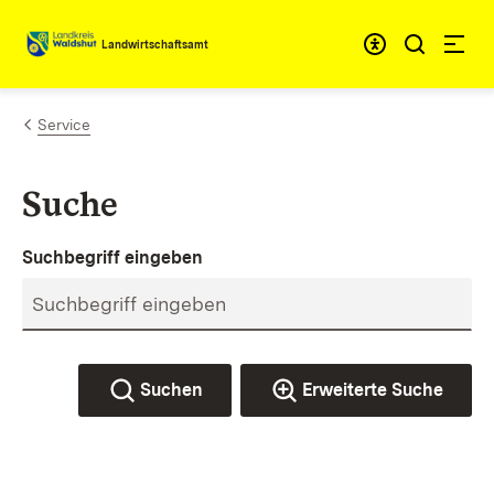
Zum Inhalt springen
Landwirtschaftsamt
Service
Suche
Suchbegriff eingeben
Suchen
Erweiterte Suche