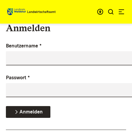
Zum Inhalt springen
Landwirtschaftsamt
Anmelden
Benutzername
*
Passwort
*
Anmelden