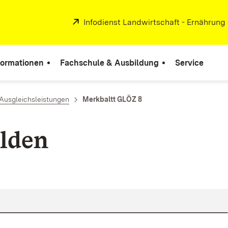
Extern:
Infodienst Landwirtschaft - Ernährung
formationen
Fachschule & Ausbildung
Service
Ausgleichsleistungen
Merkbaltt GLÖZ 8
lden