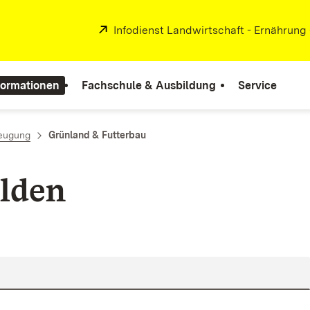
Extern:
Infodienst Landwirtschaft - Ernährung
formationen
Fachschule & Ausbildung
Service
zeugung
Grünland & Futterbau
lden